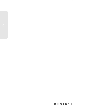
Erlebnisreise in die
Natur
KONTAKT: