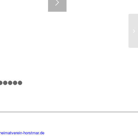
1
2
3
4
5
6
7
heimatverein-horstmar.de