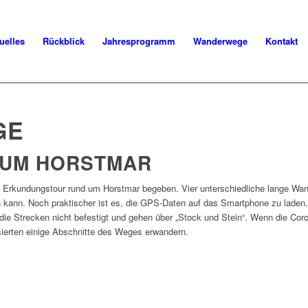
uelles
Rückblick
Jahresprogramm
Wanderwege
Kontakt
GE
 UM HORSTMAR
 Erkundungstour rund um Horstmar begeben. Vier unterschiedliche lange Wan
en kann. Noch praktischer ist es, die GPS-Daten auf das Smartphone zu lade
die Strecken nicht befestigt und gehen über „Stock und Stein“. Wenn die Coron
ssierten einige Abschnitte des Weges erwandern.