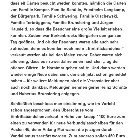
dass elf Gärten besucht werden konnten, nämlich die Gärten
von Familie Kemper, Familie Schütte, Friedhelm Langkamp,
der Bürgerpark, Familie Schwering, Familie Olschewski,
Familie Terbrüggens, Familie Brunstering und Jürgen
Hausfeld, so dass die Besucher eine große Vielfalt erleben
konnten. Zudem war Berkenbrocks Biergarten den ganzen
Tag geöffnet. Und ob der Resonanz waren alle auch sehr
zufrieden, denn es konnten noch mehr „Eintrittsbändchen“
verkauft werden als bei den Malen zuvor. Daher waren sich
alle einig, dass es in zwei Jahre einen nächsten „Tag der
offenen Gärten“ in Horstmar geben sollte. Und dann werden
wieder einige Neue dabei sein, die sich jetzt schon gemeldet
haben – für weitere Meldungen sind die Veranstalter aber
auch noch dankbar. Meldungen nehmen gerne Heinz Schütte
und Hubertus Brunstering entgegen.
Schließlich beschloss man einstimmig, wie im Vorfeld
schon angesprochen, den Überschuss vom
Eintrittsbändchenverkauf in Höhe von knapp 1100 Euro zum
einen zu verwenden für neue Verbundglasscheiben für den
Posten 46, denn Anfang Mai waren die jetzigen durch
Vandalismus zerstört worden. Zum anderen sollen 450 Euro