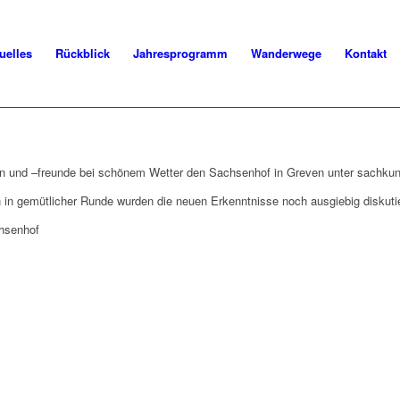
uelles
Rückblick
Jahresprogramm
Wanderwege
Kontakt
n und –freunde bei schönem Wetter den Sachsenhof in Greven unter sachkun
n gemütlicher Runde wurden die neuen Erkenntnisse noch ausgiebig diskutie
chsenhof