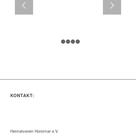
1
2
3
4
5
KONTAKT:
Heimatverein Horstmar e.V.