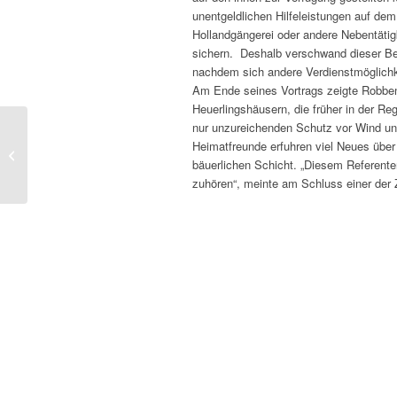
unentgeldlichen Hilfeleistungen auf dem
Hollandgängerei oder andere Nebentätig
sichern. Deshalb verschwand dieser Ber
nachdem sich andere Verdienstmöglichkei
Am Ende seines Vortrags zeigte Robben
Heuerlingshäusern, die früher in der Re
nur unzureichenden Schutz vor Wind un
Plattdeutscher
Heimatfreunde erfuhren viel Neues über
Lesewettbewerb
bäuerlichen Schicht. „Diesem Referente
zuhören“, meinte am Schluss einer der 