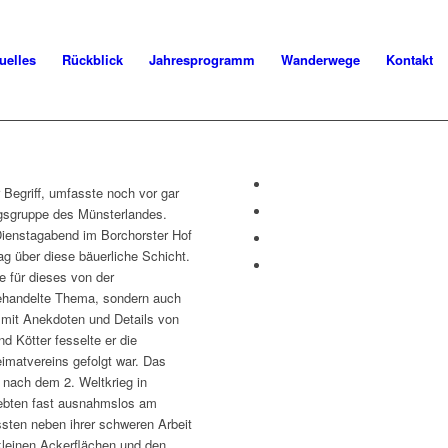
uelles
Rückblick
Jahresprogramm
Wanderwege
Kontakt
 Begriff, umfasste noch vor gar
ngsgruppe des Münsterlandes.
ienstagabend im Borchorster Hof
ag über diese bäuerliche Schicht.
e für dieses von der
behandelte Thema, sondern auch
t mit Anekdoten und Details von
 Kötter fesselte er die
eimatvereins gefolgt war. Das
 nach dem 2. Weltkrieg in
lebten fast ausnahmslos am
ten neben ihrer schweren Arbeit
 kleinen Ackerflächen und den