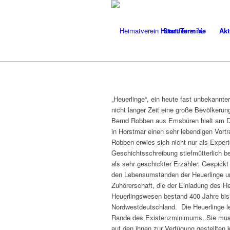
Start/Termine
Akt
„Heuerlinge“, ein heute fast unbekannter
nicht langer Zeit eine große Bevölkeru
Bernd Robben aus Emsbüren hielt am D
in Horstmar einen sehr lebendigen Vortr
Robben erwies sich nicht nur als Expert
Geschichtsschreibung stiefmütterlich 
als sehr geschickter Erzähler. Gespick
den Lebensumständen der Heuerlinge und
Zuhörerschaft, die der Einladung des H
Heuerlingswesen bestand 400 Jahre bis
Nordwestdeutschland. Die Heuerlinge 
Rande des Existenzminimums. Sie muss
auf den ihnen zur Verfügung gestellten