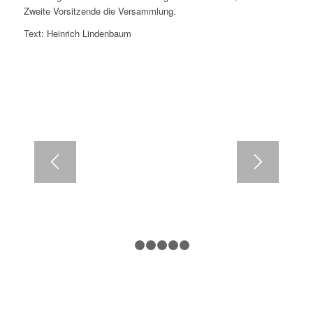
Zweite Vorsitzende die Versammlung.
Gut besuchte Jahreshauptversammlung
Text: Heinrich Lindenbaum
1
2
3
4
5
6