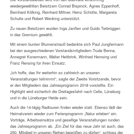
wiedergewählten Beisitzern Conrad Bis­pinck, Agnes Eppenhoff,
Bernhard Kölking, Reinhard Miltner, Heinz Schütte, Margareta
Schulte und Robert Wenking unterstützt.
Zu neuen Beisitzern wurden Inga Janßen und Guido Terbrüggen
in das Gremium gewählt.
Mit einem bunten Blumenstrauß bedankte sich Paul Jungfermann
bei den ausgeschiedenen Vorstandsmitgliedern Trude Benna,
Annegret Konermann, Walter Heitbrink, Winfried Hemsing und
Franz Rensing für ihren Einsatz.
„Ich hoffe, das Ihr weiterhin so zahlreich an unseren
Veranstaltungen teilnimmt“, sagte der Zweite Vorsitzende, bevor
er den Mitgliedern das Jahresprogramm 2018 vorstellte. Ein
Highlight wird sicherlich die Dreitagesfahrt nach Celle, Lüneburg
und in die Lüneburger Heide sein.
Auch die 14-tägig Radtouren finden wieder statt. Ebenso lädt der
Heimatverein wieder zum Ferienprogramm „Natur erleben“ ein.
Vorträge, Arbeitseinsätze und gesellige Veranstaltungen runden
das Jahresprogramm ab. „Ein Ziel für das neue Jahr ist auch, das
250. Mitglied in unseren Reihen begrüßen zu dürfen“, schloss der