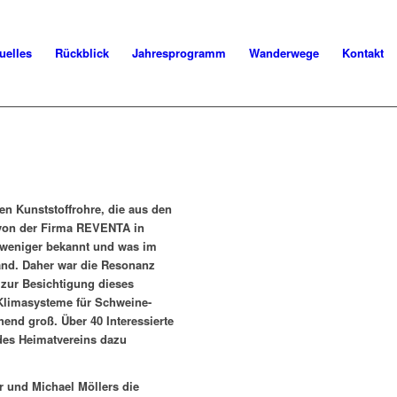
uelles
Rückblick
Jahresprogramm
Wanderwege
Kontakt
en Kunststoffrohre, die aus den
 von der Firma REVENTA in
n weniger bekannt und was im
mand. Daher war die Resonanz
 zur Besichtigung dieses
Klimasysteme für Schweine-
end groß. Über 40 Interessierte
des Heimatvereins dazu
 und Michael Möllers die