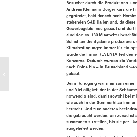
Besucher durch die Produktions- und 
Andreas Kleimann Börger kurz die F
gegründet, bald danach nach Horstm
stehenden S&D Hallen und, da diese 
Gewerbegebiet neu gebaut und dort i
sind dort ca. 130 Mitarbeiter beschäfti
Schichten die Systeme produzieren, 
Klimabedingungen immer für ein opti
wurde die Firma REVENTA Teil des 
Konzerns. Dadurch wurden die Vertri
nach China hin – in Deutschland wer
Krippenausstellung
gebaut.
2018
Beim Rundgang war man zum einen ü
und Vielfältigkeit der in der Schäumer
notwendig sind, damit sowohl bei m
wie auch in der Sommerhitze immer e
herrscht. Und zum anderen beeindruc
die gebraucht werden, um zunächst al
zusammen zu stellen, bis sie per Lkw
ausgeliefert werden.