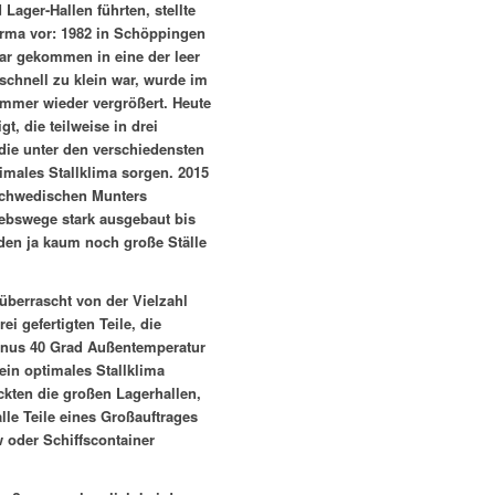
Lager-Hallen führten, stellte
irma vor: 1982 in Schöppingen
ar gekommen in eine der leer
schnell zu klein war, wurde im
mmer wieder vergrößert. Heute
gt, die teilweise in drei
die unter den verschiedensten
males Stallklima sorgen. 2015
schwedischen Munters
ebswege stark ausgebaut bis
den ja kaum noch große Ställe
berrascht von der Vielzahl
ei gefertigten Teile, die
inus 40 Grad Außentemperatur
in optimales Stallklima
kten die großen Lagerhallen,
le Teile eines Großauftrages
 oder Schiffscontainer