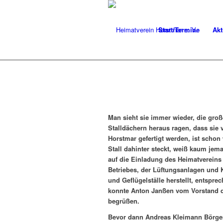
Start/Termine
Akt
Man sieht sie immer wieder, die groß
Stalldächern heraus ragen, dass sie
Horstmar gefertigt werden, ist scho
Stall dahinter steckt, weiß kaum je
auf die Einladung des Heimatvereins
Betriebes,
der
Lüftungsanlagen und 
und Geflügelställe herstellt,
entsprech
konnte Anton Janßen vom Vorstand 
begrüßen.
Bevor dann Andreas Kleimann Börger