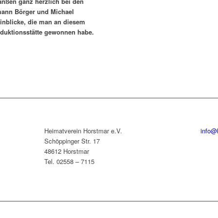
anßen ganz herzlich bei den
mann Börger und Michael
 Einblicke, die man an diesem
oduktionsstätte gewonnen habe.
Heimatverein Horstmar e.V.
info@
Schöppinger Str. 17
48612 Horstmar
Tel. 02558 – 7115