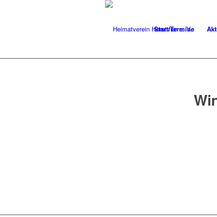
Start/Termine
Akt
Win