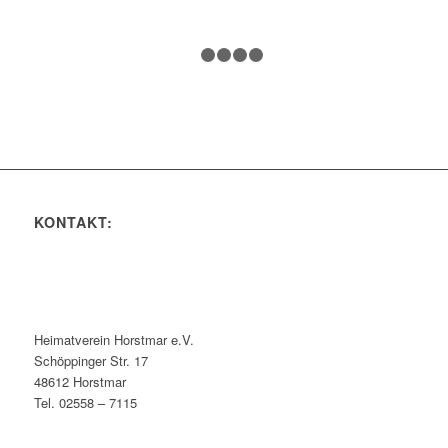
1
2
3
4
5
KONTAKT:
Heimatverein Horstmar e.V.
Schöppinger Str. 17
48612 Horstmar
Tel. 02558 – 7115